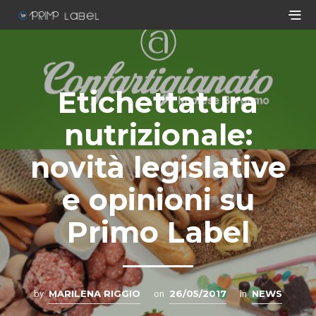
Etichettatura
nutrizionale:
novità legislative
e opinioni su
Primo Label
by
MARILENA RIGGIO
on
26/05/2017
in
NEWS