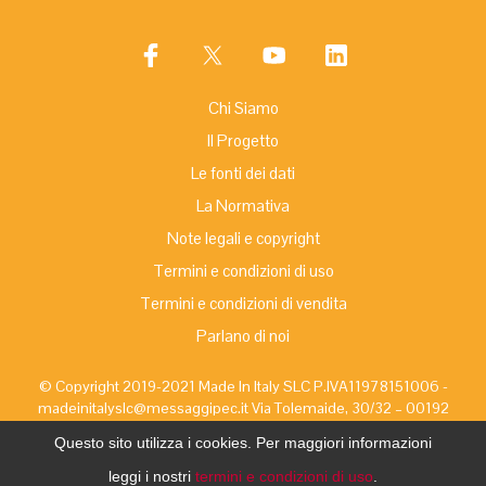
Chi Siamo
Il Progetto
Le fonti dei dati
La Normativa
Note legali e copyright
Termini e condizioni di uso
Termini e condizioni di vendita
Parlano di noi
© Copyright 2019-2021 Made In Italy SLC P.IVA11978151006 -
madeinitalyslc@messaggipec.it Via Tolemaide, 30/32 – 00192
Roma | Office Phone: 06/39723907 – Office FAX:
Questo sito utilizza i cookies. Per maggiori informazioni
06/39038162 Sito web:
Made In Italy SLC
–
Primo Label
Risoluzione online delle controversie
leggi i nostri
termini e condizioni di uso
.