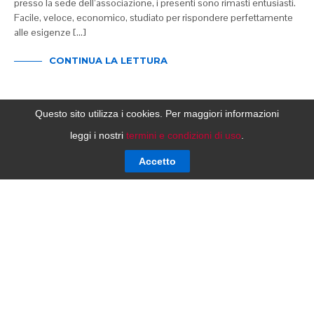
presso la sede dell’associazione, i presenti sono rimasti entusiasti.
Facile, veloce, economico, studiato per rispondere perfettamente
alle esigenze […]
CONTINUA LA LETTURA
Questo sito utilizza i cookies. Per maggiori informazioni
leggi i nostri
termini e condizioni di uso
.
Accetto
NO MORE ITEMS AVAILABLE.